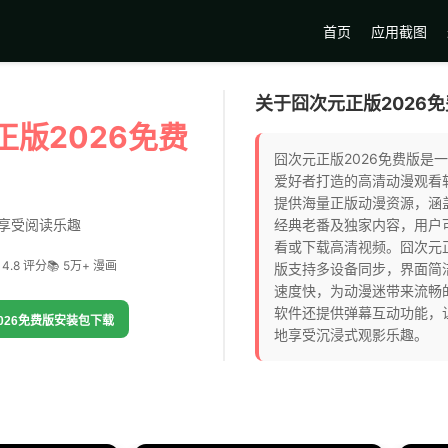
首页
应用截图
关于囧次元正版2026
正版2026免费
囧次元正版2026免费版是
爱好者打造的高清动漫观看
提供海量正版动漫资源，涵
享受阅读乐趣
经典老番及独家内容，用户
看或下载高清视频。囧次元正
 4.8 评分
📚 5万+ 漫画
版支持多设备同步，界面简
速度快，为动漫迷带来流畅
软件还提供弹幕互动功能，
026免费版安装包下载
地享受沉浸式观影乐趣。