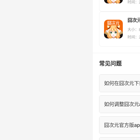
时间：20
囧次元
大小：8
时间：20
常见问题
如何在囧次元下
进入囧次元漫画
如何调整囧次元a
的"离线缓存"中
在囧次元阅读页
囧次元官方版a