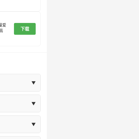
漫爱
下载
高
▼
在"我的"页面
▼
体大小等设置。
▼