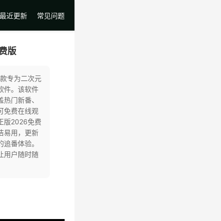
最近更新
常见问题
免费版
一款专为二次元
软件。该软件
盖热门新番、
可免费在线观
版2026免费
洁易用，更新
的追番体验。
让用户随时随