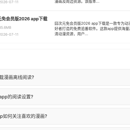
漫画及周边资源。该版本...
26-07-11
免会员版2026 app下载
囧次元免会员版2026 app下载是一款专为动
5.6MB
好者打造的免费追番软件。这款app提供海量
清动漫资源，用户...
26-07-11
载漫画离线阅读?
详情页，点击"下载"按钮，选择要下载的章节即可。下载完成后，
pp的阅读设置?
查看。
面点击屏幕中央，弹出阅读设置菜单，可调整亮度、背景色、字
pp如何关注喜欢的漫画?