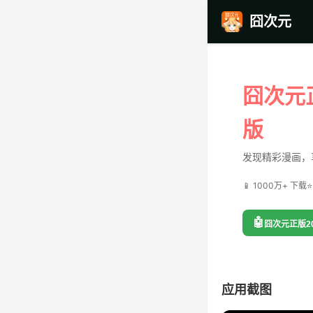
囧次元
囧次元
版
发现精彩漫画，
📱 1000万+ 下载
⭐
🤖
囧次元正版2
应用截图