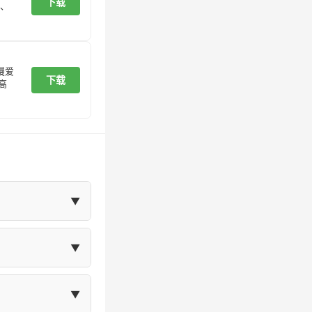
下载
、
漫爱
下载
高
▼
在"我的"页面
▼
体大小等设置。
▼