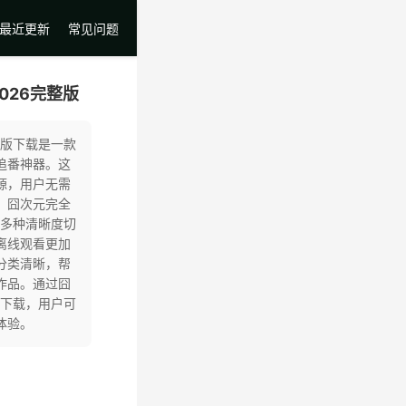
最近更新
常见问题
026完整版
整版下载是一款
追番神器。这
源，用户无需
。囧次元完全
持多种清晰度切
离线观看更加
分类清晰，帮
作品。通过囧
版下载，用户可
体验。