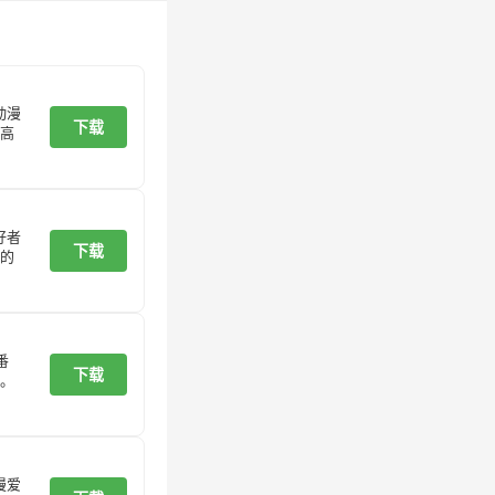
动漫
下载
高
好者
下载
的
番
下载
。
漫爱