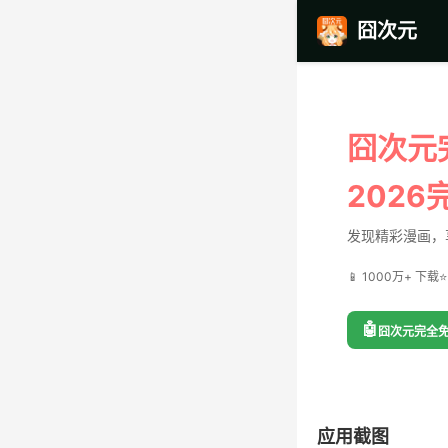
囧次元
囧次元
2026
发现精彩漫画，
📱 1000万+ 下载
⭐
🤖
囧次元完全免
应用截图