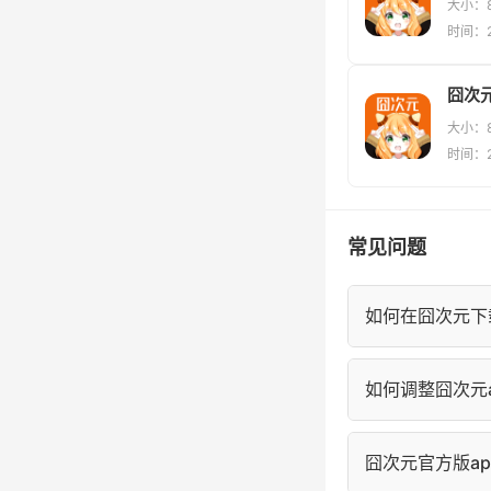
大小：8
时间：20
囧次元
大小：8
时间：20
常见问题
如何在囧次元下
进入囧次元漫画
如何调整囧次元a
的"离线缓存"中
在囧次元阅读页
囧次元官方版a