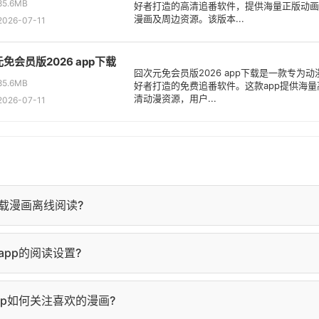
5.6MB
好者打造的高清追番软件，提供海量正版动画
漫画及周边资源。该版本...
26-07-11
免会员版2026 app下载
囧次元免会员版2026 app下载是一款专为动
5.6MB
好者打造的免费追番软件。这款app提供海量
清动漫资源，用户...
26-07-11
载漫画离线阅读?
详情页，点击"下载"按钮，选择要下载的章节即可。下载完成后，
pp的阅读设置?
查看。
面点击屏幕中央，弹出阅读设置菜单，可调整亮度、背景色、字
pp如何关注喜欢的漫画?