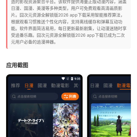
造的影视资源聚合平台。该软件提供海量正版动漫内容，涵盖
日漫、国漫、美漫等多种类型，用户可免费观看高清画质影
片。囧次元资源全解锁版2026 app下载采用智能推荐算法，
根据观看习惯推送个性化内容，支持离线缓存和弹幕互动功
能。软件界面简洁易用，每日更新最新剧集，让动漫迷随时享
受追番乐趣。囧次元资源全解锁版2026 app下载已成为二次
元用户必备的追漫神器。
应用截图