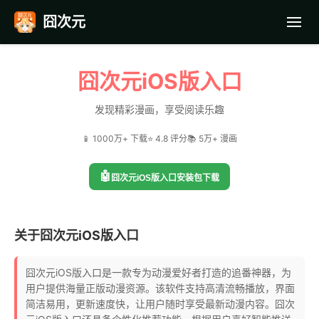
囧次元
首页
囧次元iOS版入口
应用截图
发现精彩漫画，享受阅读乐趣
📱 1000万+ 下载
⭐ 4.8 评分
📚 5万+ 漫画
最近更新
🤖
囧次元iOS版入口安装包下载
常见问题
关于囧次元iOS版入口
囧次元iOS版入口是一款专为动漫爱好者打造的追番神器，为
用户提供海量正版动漫资源。该软件支持高清流畅播放，界面
简洁易用，更新速度快，让用户随时享受最新动漫内容。囧次