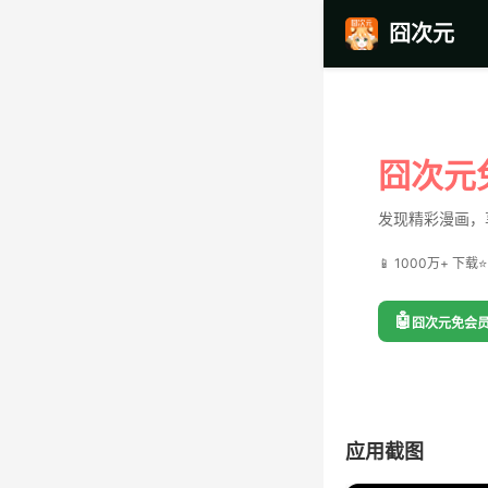
囧次元
囧次元
发现精彩漫画，
📱 1000万+ 下载
⭐
🤖
囧次元免会
应用截图