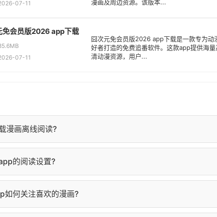
漫画及周边资源。该版本...
26-07-11
免会员版2026 app下载
囧次元免会员版2026 app下载是一款专为动
5.6MB
好者打造的免费追番软件。这款app提供海量
清动漫资源，用户...
26-07-11
载漫画离线阅读?
详情页，点击"下载"按钮，选择要下载的章节即可。下载完成后，
pp的阅读设置?
查看。
面点击屏幕中央，弹出阅读设置菜单，可调整亮度、背景色、字
pp如何关注喜欢的漫画?