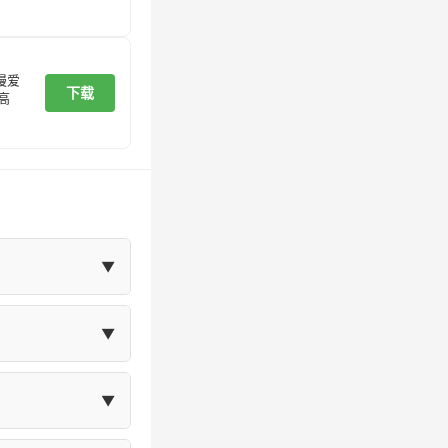
漫爱
下载
高
▼
在"我的"页面
▼
体大小等设置。
▼