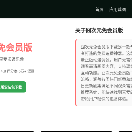
首页
应用截图
关于囧次元免会员版
免会员版
囧次元免会员版下载是一款
者打造的免费追番神器。这
享受阅读乐趣
量正版动漫资源，用户无需
观看高清画质内容，支持离
 4.8 评分
📚 5万+ 漫画
互动功能。囧次元免会员版
流畅，涵盖各类热门新番和
日更新剧集满足不同观众需
员版安装包下载
推荐系统，能快速找到喜爱
带给用户畅快的追番体验。