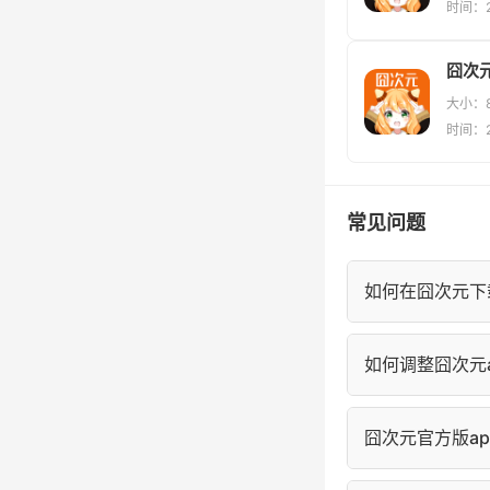
时间：20
囧次元
大小：8
时间：20
常见问题
如何在囧次元下
进入囧次元漫画
如何调整囧次元a
的"离线缓存"中
在囧次元阅读页
囧次元官方版a