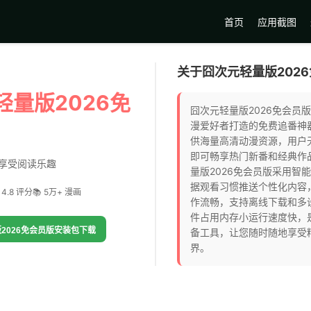
首页
应用截图
关于囧次元轻量版202
轻量版2026免
囧次元轻量版2026免会员
漫爱好者打造的免费追番神
供海量高清动漫资源，用户
即可畅享热门新番和经典作
享受阅读乐趣
量版2026免会员版采用智
据观看习惯推送个性化内容
 4.8 评分
📚 5万+ 漫画
作流畅，支持离线下载和多
件占用内存小运行速度快，
2026免会员版安装包下载
备工具，让您随时随地享受
界。