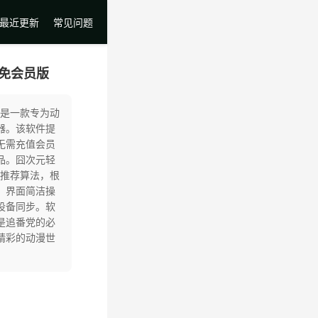
最近更新
常见问题
6免会员版
版是一款专为动
器。该软件提
无需充值会员
品。囧次元轻
能推荐算法，根
，界面简洁操
设备同步。软
是追番党的必
精彩的动漫世