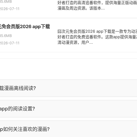
5.6MB
好者打造的高清追番软件，提供海量正版动画
漫画及周边资源。该版本...
26-07-11
免会员版2026 app下载
囧次元免会员版2026 app下载是一款专为动
5.6MB
好者打造的免费追番软件。这款app提供海量
清动漫资源，用户...
26-07-11
载漫画离线阅读?
详情页，点击"下载"按钮，选择要下载的章节即可。下载完成后，
pp的阅读设置?
查看。
面点击屏幕中央，弹出阅读设置菜单，可调整亮度、背景色、字
pp如何关注喜欢的漫画?