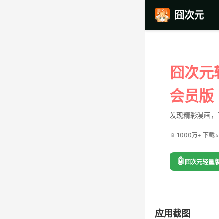
囧次元
囧次元
会员版
发现精彩漫画，
📱 1000万+ 下载
⭐
🤖
囧次元轻量版
应用截图