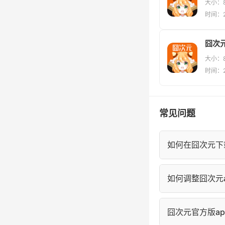
大小：8
时间：20
囧次元
大小：8
时间：20
常见问题
如何在囧次元下
进入囧次元漫画
如何调整囧次元a
的"离线缓存"中
在囧次元阅读页
囧次元官方版a