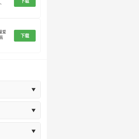
下载
、
漫爱
下载
高
▼
在"我的"页面
▼
体大小等设置。
▼