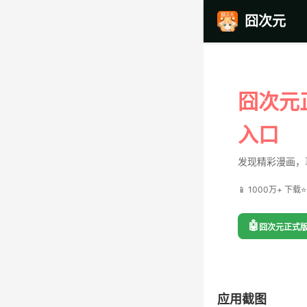
囧次元
囧次元
入口
发现精彩漫画，
📱 1000万+ 下载
⭐
🤖
囧次元正式版
应用截图