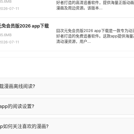
5.6MB
好者打造的高清追番软件，提供海量正版动画
漫画及周边资源。该版本...
26-07-11
免会员版2026 app下载
囧次元免会员版2026 app下载是一款专为动
5.6MB
好者打造的免费追番软件。这款app提供海量
清动漫资源，用户...
26-07-11
载漫画离线阅读?
详情页，点击"下载"按钮，选择要下载的章节即可。下载完成后，
pp的阅读设置?
查看。
面点击屏幕中央，弹出阅读设置菜单，可调整亮度、背景色、字
pp如何关注喜欢的漫画?