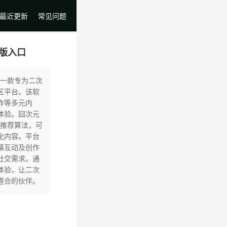
最近更新
常见问题
6版入口
是一款专为二次
区平台。该软
作等多元内
体验。囧次元
能推荐算法，可
化内容。平台
幕互动及创作
社交需求。通
体验，让二次
道合的伙伴。