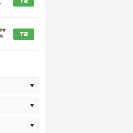
下载
、
漫爱
下载
高
▼
在"我的"页面
▼
体大小等设置。
▼