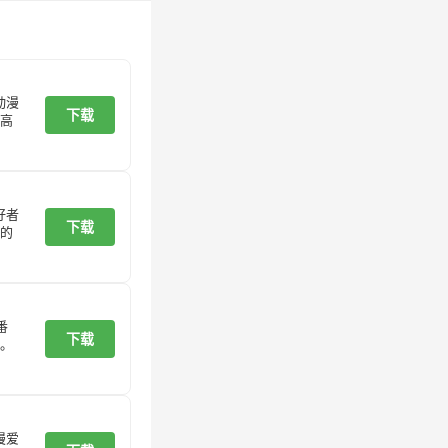
动漫
下载
高
好者
下载
的
番
下载
。
漫爱