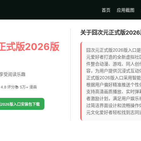
首页
应用截图
关于囧次元正式版202
正式版2026版
囧次元正式版2026版入口
元爱好者打造的全新虚拟社
件整合动漫、游戏、同人创
容，为用户提供沉浸式互动
享受阅读乐趣
正式版2026版入口采用智
根据用户偏好精准推送个性
 4.8 评分
📚 5万+ 漫画
支持高清画质播放、实时弹
者激励计划，满足用户娱乐
2026版入口安装包下载
过简洁界面设计和流畅操作
元文化爱好者轻松找到志同