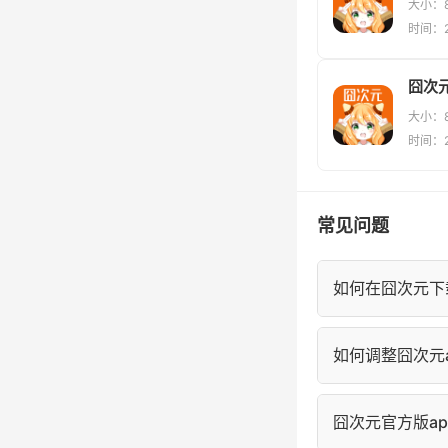
大小：8
时间：20
囧次元
大小：8
时间：20
常见问题
如何在囧次元下
进入囧次元漫画
如何调整囧次元a
的"离线缓存"中
在囧次元阅读页
囧次元官方版a