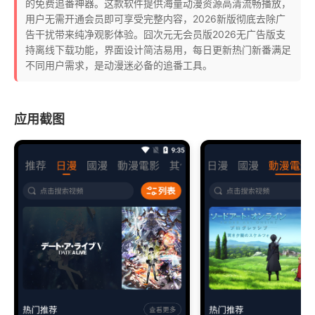
的免费追番神器。这款软件提供海量动漫资源高清流畅播放，
用户无需开通会员即可享受完整内容，2026新版彻底去除广
告干扰带来纯净观影体验。囧次元无会员版2026无广告版支
持离线下载功能，界面设计简洁易用，每日更新热门新番满足
不同用户需求，是动漫迷必备的追番工具。
应用截图