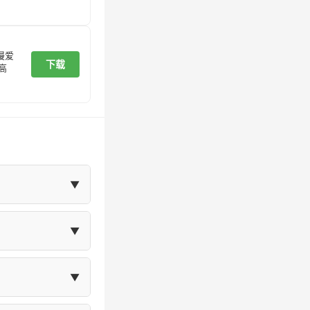
漫爱
下载
高
▼
在"我的"页面
▼
体大小等设置。
▼