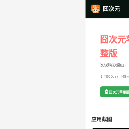
囧次元
囧次元
整版
发现精彩漫画，
📱 1000万+ 下载
⭐
🤖
囧次元苹果版
应用截图