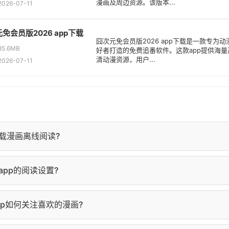
漫画及周边资源。该版本...
26-07-11
免会员版2026 app下载
囧次元免会员版2026 app下载是一款专为动
5.6MB
好者打造的免费追番软件。这款app提供海量
清动漫资源，用户...
26-07-11
载漫画离线阅读?
详情页，点击"下载"按钮，选择要下载的章节即可。下载完成后，
pp的阅读设置?
查看。
面点击屏幕中央，弹出阅读设置菜单，可调整亮度、背景色、字
pp如何关注喜欢的漫画?