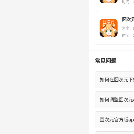
时间：20
囧次元
大小：8
时间：20
常见问题
如何在囧次元下
进入囧次元漫画
如何调整囧次元a
的"离线缓存"中
在囧次元阅读页
囧次元官方版a