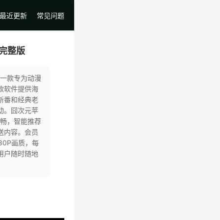
最近更新
常见问题
6完整版
是一款专为动漫
款软件提供海
新番和经典老
动。囧次元苹
流畅，智能推荐
送内容。会员
80P画质，每
用户随时随地