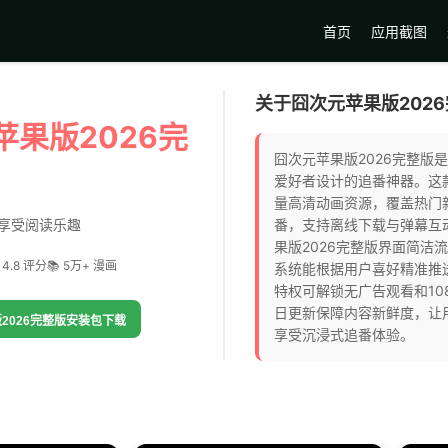
首页
应用截图
关于囧次元苹果版202
苹果版2026完
囧次元苹果版2026完整版
爱好者设计的追番神器。这
量高清动画资源，覆盖热门
享受阅读乐趣
番，支持离线下载与弹幕互
果版2026完整版界面简洁
 4.8 评分
📚 5万+ 漫画
系统能根据用户喜好精准推
特权可解锁无广告观看和10
日更新保障内容新鲜度，让
2026完整版安装包下载
享受沉浸式追番体验。