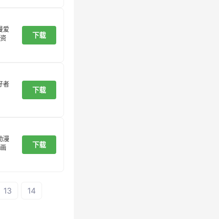
漫爱
下载
资
好者
下载
动漫
下载
画
13
14