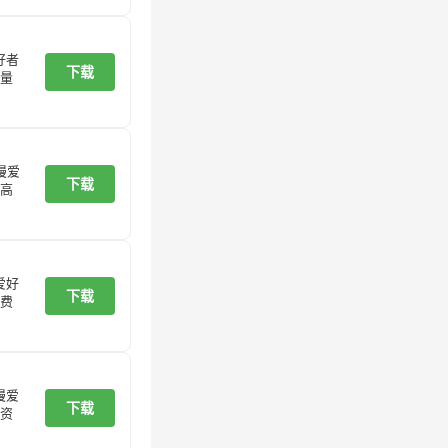
好者
下载
量
漫爱
下载
高
爱好
下载
费
漫爱
下载
资