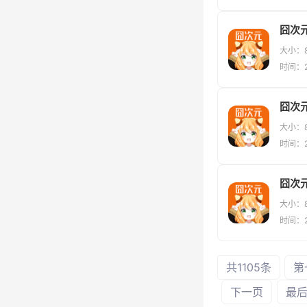
囧次
大小：8
时间：2
囧次元
大小：8
时间：2
大小：8
时间：2
共1105条
第
下一页
最